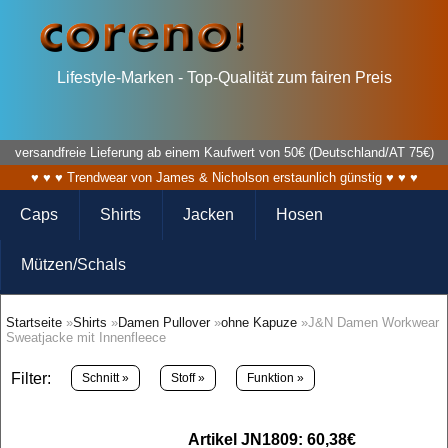
Lifestyle-Marken - Top-Qualität zum fairen Preis
versandfreie Lieferung ab einem Kaufwert von 50€ (Deutschland/AT 75€)
♥ ♥ ♥ Trendwear von James & Nicholson erstaunlich günstig ♥ ♥ ♥
Caps
Shirts
Jacken
Hosen
Mützen/Schals
Startseite
»
Shirts
»
Damen Pullover
»
ohne Kapuze
»J&N Damen Workwear
Sweatjacke mit Innenfleece
Filter:
Schnitt »
Stoff »
Funktion »
Artikel JN1809: 60,38€