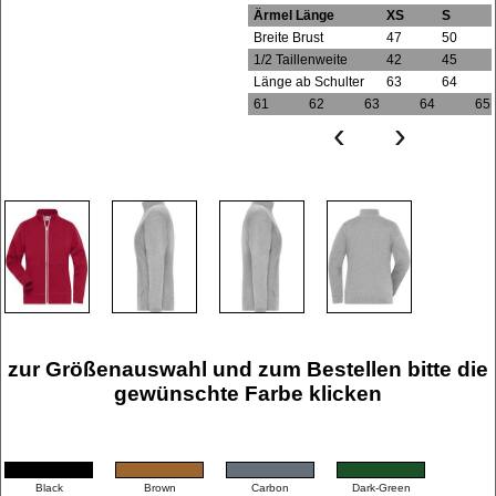
Ärmel Länge
XS
S
Breite Brust
47
50
1/2 Taillenweite
42
45
Länge ab Schulter
63
64
61
62
63
64
65
‹
›
zur Größenauswahl und zum Bestellen bitte die
gewünschte Farbe klicken
Black
Brown
Carbon
Dark-Green