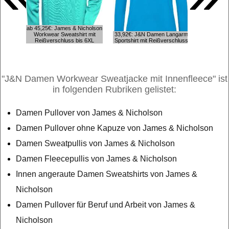
ab 45,25€: James & Nicholson
Workwear Sweatshirt mit
33,92€: J&N Damen Langarm
ab 33,92€:
Reißverschluss bis 6XL
Sportshirt mit Reißverschluss
die A
"J&N Damen Workwear Sweatjacke mit Innenfleece" ist
in folgenden Rubriken gelistet:
Damen Pullover von James & Nicholson
Damen Pullover ohne Kapuze von James & Nicholson
Damen Sweatpullis von James & Nicholson
Damen Fleecepullis von James & Nicholson
Innen angeraute Damen Sweatshirts von James &
Nicholson
Damen Pullover für Beruf und Arbeit von James &
Nicholson