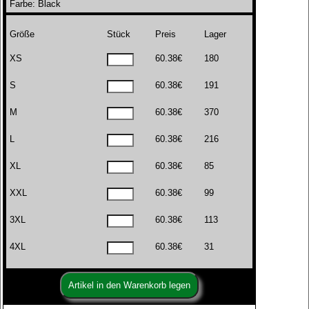
Farbe: Black
Größe
Stück
Preis
Lager
XS
60.38€
180
S
60.38€
191
M
60.38€
370
L
60.38€
216
XL
60.38€
85
XXL
60.38€
99
3XL
60.38€
113
4XL
60.38€
31