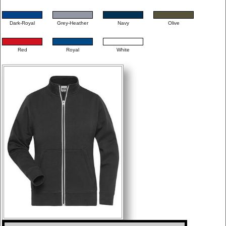
Dark-Royal
Grey-Heather
Navy
Olive
Red
Royal
White