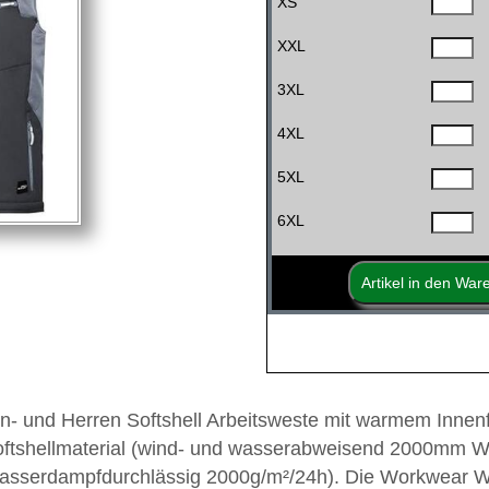
XS
XXL
3XL
4XL
5XL
6XL
n- und Herren Softshell Arbeitsweste mit warmem Innenf
oftshellmaterial (wind- und wasserabweisend 2000mm W
wasserdampfdurchlässig 2000g/m²/24h). Die Workwear W