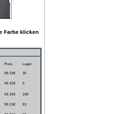
e Farbe klicken
Preis
Lager
99.33€
35
99.33€
0
99.33€
168
99.33€
93