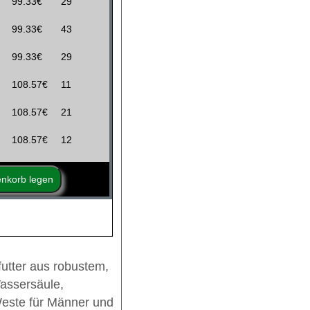
99.33€
29
99.33€
43
99.33€
29
108.57€
11
108.57€
21
108.57€
12
utter aus robustem,
assersäule,
este für Männer und