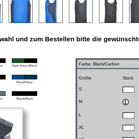
ahl und zum Bestellen bitte die gewünscht
Farbe: Black/Carbon
ck
Dark-Green/Black
Größe
Stück
k
Royal/Navy
S
on
Black/Black
M
L
XL