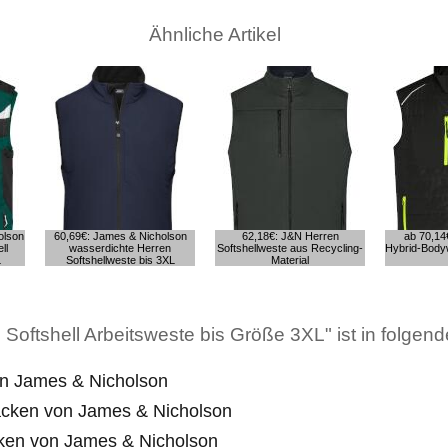
Ähnliche Artikel
olson
60,69€: James & Nicholson
62,18€: J&N Herren
ab 70,14
ll
wasserdichte Herren
Softshellweste aus Recycling-
Hybrid-Body
L
Softshellweste bis 3XL
Material
oftshell Arbeitsweste bis Größe 3XL" ist in folgend
n James & Nicholson
acken von James & Nicholson
ken von James & Nicholson