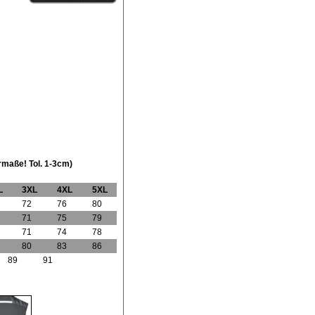
rmaße! Tol. 1-3cm)
L
3XL
4XL
5XL
6XL
72
76
80
84
71
75
79
83
71
74
78
82
80
83
86
88
89
91