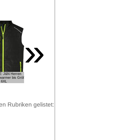
»
€: J&N Herren
warmer bis Größe
80,12€: James & Nicholson
6XL
Arbeitsweste bis 3XL
en Rubriken gelistet: