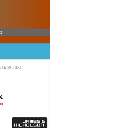
€)
is Größe 3XL
3€
en