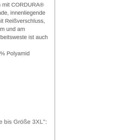
ich mit CORDURA®
nde, innenliegende
t Reißverschluss,
Arm und am
beitsweste ist auch
00% Polyamid
e bis Größe 3XL":