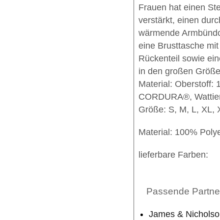
Frauen hat einen S
verstärkt, einen du
wärmende Armbündche
eine Brusttasche mi
Rückenteil sowie ei
in den großen Größe
Material: Oberstoff:
CORDURA®, Wattier
Größe: S, M, L, XL,
Material: 100% Poly
lieferbare Farben:
Passende Partner
James & Nicholson