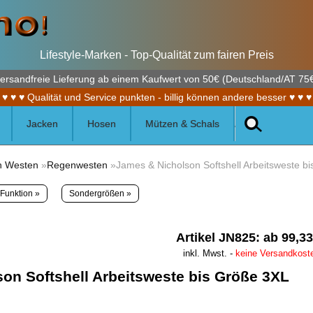
Lifestyle-Marken - Top-Qualität zum fairen Preis
ersandfreie Lieferung ab einem Kaufwert von 50€ (Deutschland/AT 75
♥ ♥ ♥ Qualität und Service punkten - billig können andere besser ♥ ♥ ♥
Jacken
Hosen
Mützen & Schals
n Westen
»
Regenwesten
»James & Nicholson Softshell Arbeitsweste b
Funktion »
Sondergrößen »
Artikel JN825: ab 99,3
inkl. Mwst. -
keine Versandkost
on Softshell Arbeitsweste bis Größe 3XL