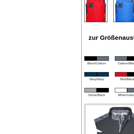
zur Größenausw
Black/Carbon
Carbon/Bla
Navy/Navy
Red/Blac
Stone/Black
White/Carb