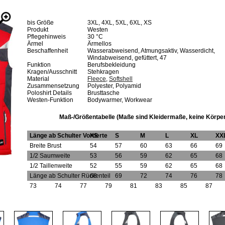
bis Größe
3XL, 4XL, 5XL, 6XL, XS
Produkt
Westen
Pflegehinweis
30 °C
Ärmel
Ärmellos
Beschaffenheit
Wasserabweisend, Atmungsaktiv, Wasserdicht,
Windabweisend, gefüttert, 47
Funktion
Berufsbekleidung
Kragen/Ausschnitt
Stehkragen
Material
Fleece
,
Softshell
Zusammensetzung
Polyester, Polyamid
Poloshirt Details
Brusttasche
Westen-Funktion
Bodywarmer, Workwear
Maß-/Größentabelle (Maße sind Kleidermaße, keine Körpe
Länge ab Schulter Vorderte
XS
S
M
L
XL
XX
Breite Brust
54
57
60
63
66
69
1/2 Saumweite
53
56
59
62
65
68
1/2 Taillenweite
52
55
59
62
65
68
Länge ab Schulter Rückenteil
68
69
72
74
76
78
73
74
77
79
81
83
85
87