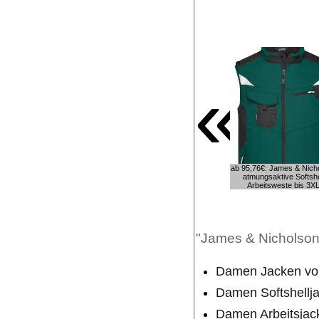
«
ab 95,76€: James & Nich
atmungsaktive Softshe
Arbeitsweste bis 3X
"James & Nicholson S
Damen Jacken vo
Damen Softshellj
Damen Arbeitsjac