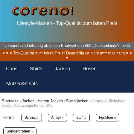
Lifestyle-Marken - Top-Qualität zum fairen Preis
versandfreie Lieferung ab einem Kaufwert von 50€ (Deutschland/AT 75€)
♥ ♥ ♥ Top-Qualität zum fairen Preis! Denn billig ist nicht immer günstig ♥ ♥
♥
Caps
Shirts
Jacken
Hosen
Mützen/Schals
Startseite
»
Jacken
»
Herren Jacken
»
Sweatjacken
»James & Nicholson
Sweat Kapuzenjacke bis 3XL
Filter:
Schnitt »
Ärmel »
Stoff »
Funktion »
Sondergrößen »