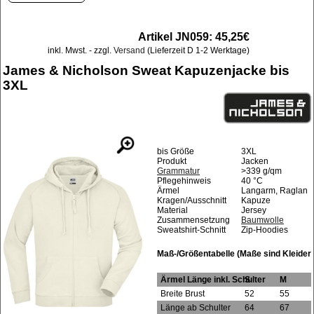
Artikel JN059: 45,25€
inkl. Mwst. - zzgl.
Versand
(Lieferzeit D 1-2 Werktage)
James & Nicholson Sweat Kapuzenjacke bis
3XL
bis Größe
3XL
Produkt
Jacken
Grammatur
>339 g/qm
Pflegehinweis
40 °C
Ärmel
Langarm, Raglan
Kragen/Ausschnitt
Kapuze
Material
Jersey
Zusammensetzung
Baumwolle
Sweatshirt-Schnitt
Zip-Hoodies
Maß-/Größentabelle (Maße sind Kleider
Ärmel Länge inkl. Schulter
S
M
Breite Brust
52
55
Länge ab Schulter
64
67