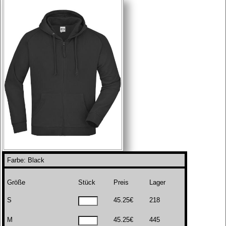
Farbe: Black
Größe
Stück
Preis
Lager
S
45.25€
218
M
45.25€
445