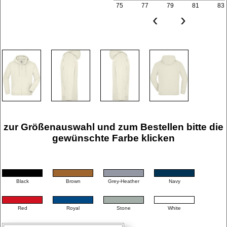
75
77
79
81
83
‹
›
zur Größenauswahl und zum Bestellen bitte die
gewünschte Farbe klicken
Black
Brown
Grey-Heather
Navy
Red
Royal
Stone
White