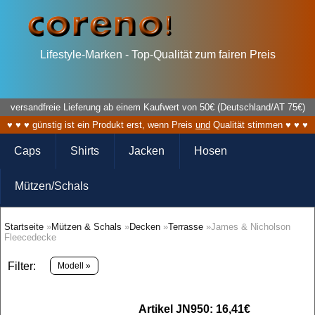
Lifestyle-Marken - Top-Qualität zum fairen Preis
versandfreie Lieferung ab einem Kaufwert von 50€ (Deutschland/AT 75€)
♥ ♥ ♥ günstig ist ein Produkt erst, wenn Preis
und
Qualität stimmen ♥ ♥ ♥
Caps
Shirts
Jacken
Hosen
Mützen/Schals
Startseite
»
Mützen & Schals
»
Decken
»
Terrasse
»James & Nicholson
Fleecedecke
Filter:
Modell »
Artikel JN950: 16,41€