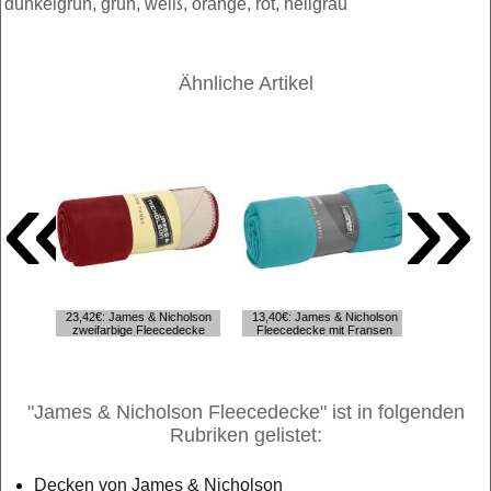
dunkelgrün, grün, weiß, orange, rot, hellgrau
Ähnliche Artikel
«
»
10,93€: J
23,42€: James & Nicholson
13,40€: James & Nicholson
Fleecedeck
zweifarbige Fleecedecke
Fleecedecke mit Fransen
"James & Nicholson Fleecedecke" ist in folgenden
Rubriken gelistet:
Decken von James & Nicholson