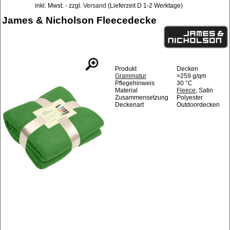
inkl. Mwst. - zzgl.
Versand
(Lieferzeit D 1-2 Werktage)
James & Nicholson Fleecedecke
Produkt
Decken
Grammatur
>259 g/qm
Pflegehinweis
30 °C
Material
Fleece
, Satin
Zusammensetzung
Polyester
Deckenart
Outdoordecken