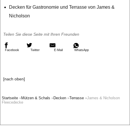
Decken für Gastronomie und Terrasse von James &
Nicholson
Teilen Sie diese Seite mit Ihren Freunden
Facebook
Twitter
E-Mail
WhatsApp
[nach oben]
Startseite
»
Mützen & Schals
»
Decken
»
Terrasse
»James & Nicholson
Fleecedecke