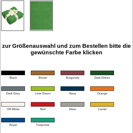
zur Größenauswahl und zum Bestellen bitte die
gewünschte Farbe klicken
Black
Brown
Burgundy
Dark-Green
Dark-Grey
Lime-Green
Navy
Orange
Off-White
Red
Silver
Camel
Royal
Turquoise