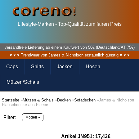
Lifestyle-Marken - Top-Qualität zum fairen Preis
versandfreie Lieferung ab einem Kaufwert von 50€ (Deutschland/AT 75€)
♥ ♥ ♥ Trendwear von James & Nicholson erstaunlich günstig ♥ ♥ ♥
Caps
Shirts
Jacken
Hosen
Mützen/Schals
Startseite
»
Mützen & Schals
»
Decken
»
Sofadecken
»James & Nicholson
Flauschdecke aus Fleece
Filter:
Modell »
Artikel JN951: 17,43€