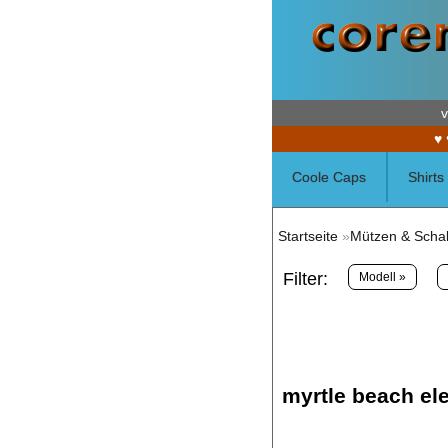
v
♥ 
Coole Caps
Shirts
Startseite
»
Mützen & Scha
Filter:
Modell »
myrtle beach el