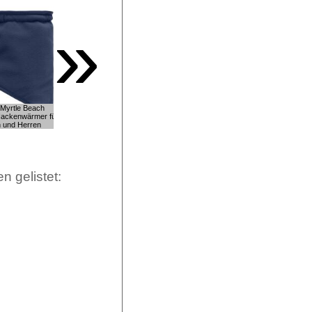
»
 Myrtle Beach
17,87€: Myrtle Beach
Nackenwärmer für
Strickschal mit Promofläche
 und Herren
für Logostick
n gelistet: