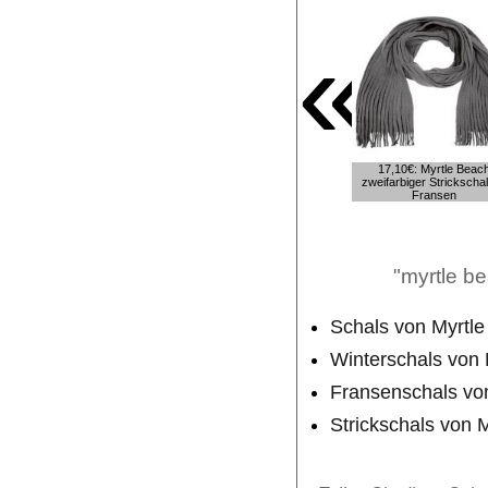
«
17,10€: Myrtle Beac
zweifarbiger Strickschal
Fransen
"myrtle be
Schals von Myrtl
Winterschals von 
Fransenschals vo
Strickschals von 