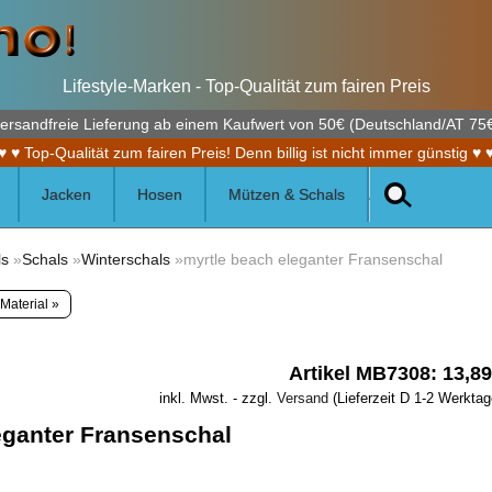
Lifestyle-Marken - Top-Qualität zum fairen Preis
ersandfreie Lieferung ab einem Kaufwert von 50€ (Deutschland/AT 75
♥ ♥ Top-Qualität zum fairen Preis! Denn billig ist nicht immer günstig ♥ 
Jacken
Hosen
Mützen & Schals
ls
»
Schals
»
Winterschals
»myrtle beach eleganter Fransenschal
Material »
Artikel MB7308: 13,8
inkl. Mwst. - zzgl.
Versand
(Lieferzeit D 1-2 Werktag
eganter Fransenschal