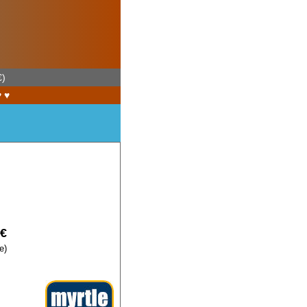
€)
♥ ♥
9€
e)