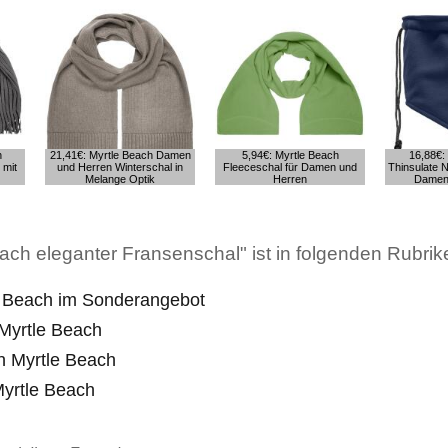
h
21,41€: Myrtle Beach Damen
5,94€: Myrtle Beach
16,88€:
 mit
und Herren Winterschal in
Fleeceschal für Damen und
Thinsulate 
Melange Optik
Herren
Damen
ach eleganter Fransenschal" ist in folgenden Rubrike
e Beach im Sonderangebot
Myrtle Beach
n Myrtle Beach
Myrtle Beach