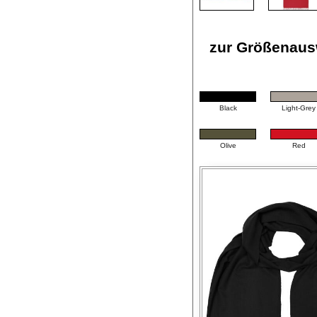
zur Größenausw
Black
Light-Grey
Olive
Red