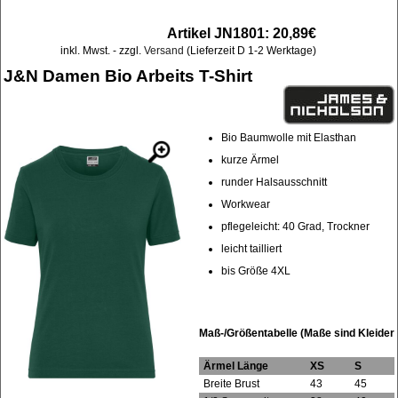
Artikel JN1801: 20,89€
inkl. Mwst. - zzgl.
Versand
(Lieferzeit D 1-2 Werktage)
J&N Damen Bio Arbeits T-Shirt
Bio Baumwolle mit Elasthan
kurze Ärmel
runder Halsausschnitt
Workwear
pflegeleicht: 40 Grad, Trockner
leicht tailliert
bis Größe 4XL
Maß-/Größentabelle (Maße sind Kleider
Ärmel Länge
XS
S
Breite Brust
43
45