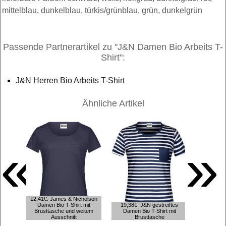
mittelblau, dunkelblau, türkis/grünblau, grün, dunkelgrün
Passende Partnerartikel zu "J&N Damen Bio Arbeits T-
Shirt":
J&N Herren Bio Arbeits T-Shirt
Ähnliche Artikel
«
»
12,41€: James & Nicholson
Damen Bio T-Shirt mit
19,38€: J&N gestreiftes
12,41€: J
Brusttasche und weitem
Damen Bio T-Shirt mit
Casual Dam
Ausschnitt
Brusttasche
Ums