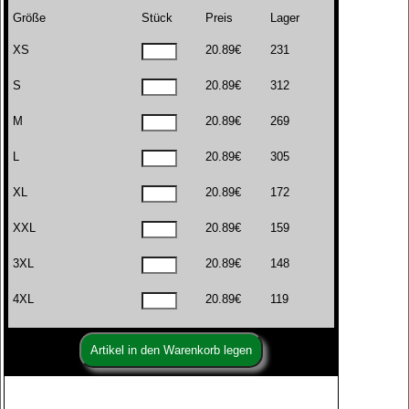
Größe
Stück
Preis
Lager
XS
20.89€
231
S
20.89€
312
M
20.89€
269
L
20.89€
305
XL
20.89€
172
XXL
20.89€
159
3XL
20.89€
148
4XL
20.89€
119