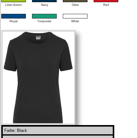
Lime-Green
Navy
Olive
Red
Royal
Turquoise
White
Farbe: Black