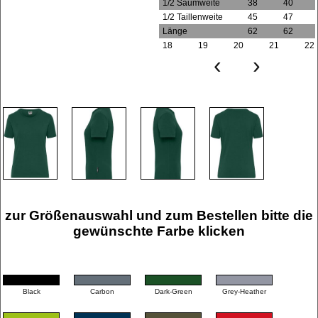
1/2 Saumweite
38
40
1/2 Taillenweite
45
47
Länge
62
62
18
19
20
21
22
‹
›
zur Größenauswahl und zum Bestellen bitte die
gewünschte Farbe klicken
Black
Carbon
Dark-Green
Grey-Heather