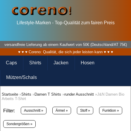
Lifestyle-Marken - Top-Qualität zum fairen Preis
versandfreie Lieferung ab einem Kaufwert von 50€ (Deutschland/AT 75€)
♥ ♥ ♥ Coreno: Qualität, die sich jeder leisten kann ♥ ♥ ♥
Caps
Shirts
Jacken
Hosen
Mützen/Schals
Startseite
»
Shirts
»
Damen T Shirts
»
runder Ausschnitt
»J&N Damen Bio
Arbeits T-Shirt
Filter:
Ausschnitt »
Ärmel »
Stoff »
Funktion »
Sondergrößen »