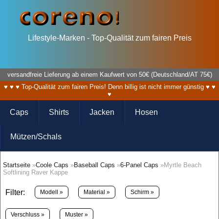
Lifestyle-Marken - Top-Qualität zum fairen Preis
versandfreie Lieferung ab einem Kaufwert von 50€ (Deutschland/AT 75€)
♥ ♥ ♥ Top-Qualität zum fairen Preis! Denn billig ist nicht immer günstig ♥ ♥
♥
Caps
Shirts
Jacken
Hosen
Mützen/Schals
Startseite
»
Coole Caps
»
Baseball Caps
»
6-Panel Caps
»Myrtle Beach
Softlining Raver Kappe
Filter:
Modell »
Material »
Schirm »
Verschluss »
Muster »