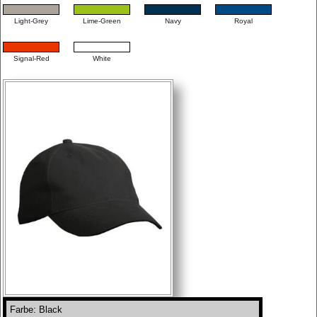
Light-Grey
Lime-Green
Navy
Royal
Signal-Red
White
Farbe: Black