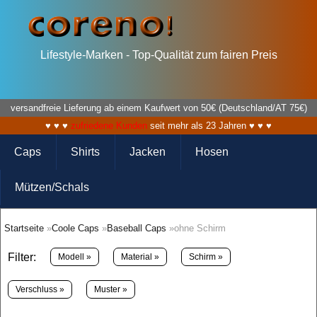
Lifestyle-Marken - Top-Qualität zum fairen Preis
versandfreie Lieferung ab einem Kaufwert von 50€ (Deutschland/AT 75€)
♥ ♥ ♥
zufriedene Kunden
seit mehr als 23 Jahren ♥ ♥ ♥
Caps
Shirts
Jacken
Hosen
Mützen/Schals
Startseite
»
Coole Caps
»
Baseball Caps
»ohne Schirm
Filter:
Modell »
Material »
Schirm »
Verschluss »
Muster »