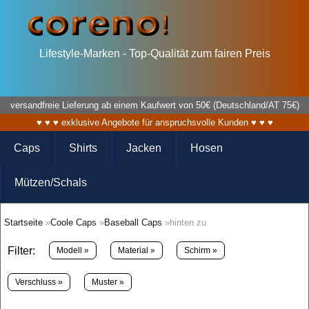
Lifestyle-Marken - Top-Qualität zum fairen Preis
versandfreie Lieferung ab einem Kaufwert von 50€ (Deutschland/AT 75€)
♥ ♥ ♥ exklusive Angebote für anspruchsvolle Kunden ♥ ♥ ♥
Caps
Shirts
Jacken
Hosen
Mützen/Schals
Startseite
»
Coole Caps
»
Baseball Caps
»hinten zu
Filter:
Modell »
Material »
Schirm »
Verschluss »
Muster »