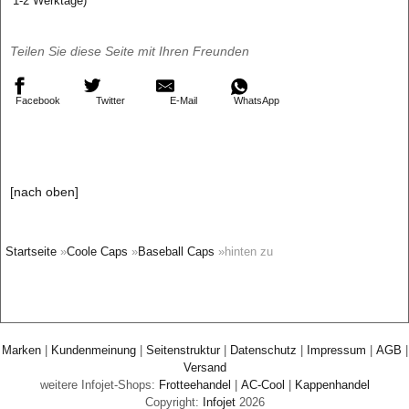
1-2 Werktage)
Teilen Sie diese Seite mit Ihren Freunden
Facebook
Twitter
E-Mail
WhatsApp
[nach oben]
Startseite
»
Coole Caps
»
Baseball Caps
»hinten zu
Marken
|
Kundenmeinung
|
Seitenstruktur
|
Datenschutz
|
Impressum
|
AGB
|
Versand
weitere Infojet-Shops:
Frotteehandel
|
AC-Cool
|
Kappenhandel
Copyright:
Infojet
2026