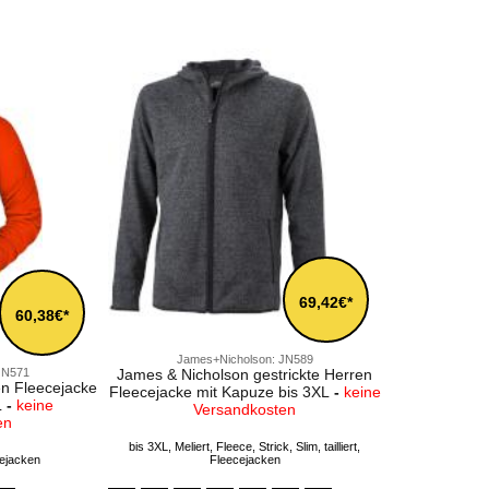
69,42€*
60,38€*
James+Nicholson: JN589
JN571
James & Nicholson gestrickte Herren
n Fleecejacke
Fleecejacke mit Kapuze bis 3XL
-
keine
L
-
keine
Versandkosten
en
bis 3XL, Meliert, Fleece, Strick, Slim, tailliert,
cejacken
Fleecejacken