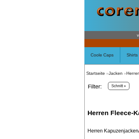
v
Coole Caps
Shirts
Startseite
»
Jacken
»
Herre
Filter:
Schnitt »
Herren Fleece-
Herren Kapuzenjacken/