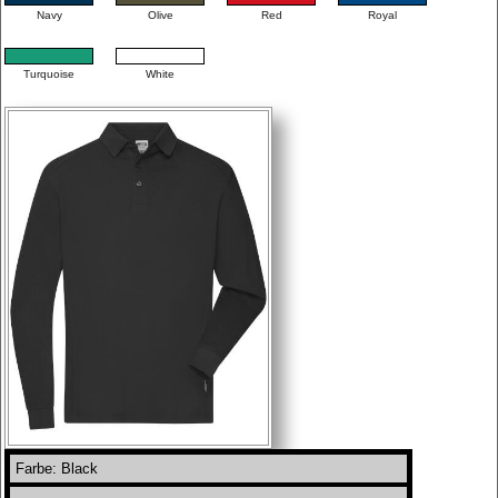
Navy
Olive
Red
Royal
Turquoise
White
Farbe: Black