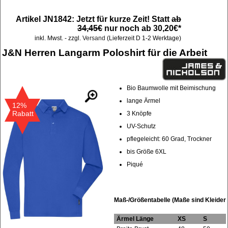
Artikel JN1842: Jetzt für kurze Zeit! Statt
ab
34,45€
nur noch ab 30,20€*
inkl. Mwst. - zzgl.
Versand
(Lieferzeit D 1-2 Werktage)
J&N Herren Langarm Poloshirt für die Arbeit
Bio Baumwolle mit Beimischung
lange Ärmel
12%
Rabatt
3 Knöpfe
UV-Schutz
pflegeleicht: 60 Grad, Trockner
bis Größe 6XL
Piqué
Maß-/Größentabelle (Maße sind Kleider
Ärmel Länge
XS
S