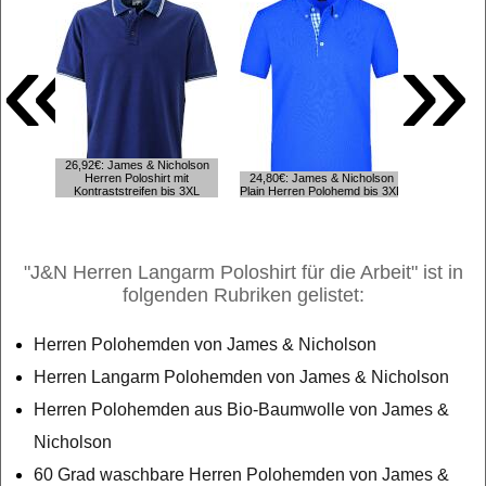
«
»
26,92€: James & Nicholson
ab 30,3
Herren Poloshirt mit
24,80€: James & Nicholson
Langar
Kontraststreifen bis 3XL
Plain Herren Polohemd bis 3XL
Br
"J&N Herren Langarm Poloshirt für die Arbeit" ist in
folgenden Rubriken gelistet:
Herren Polohemden von James & Nicholson
Herren Langarm Polohemden von James & Nicholson
Herren Polohemden aus Bio-Baumwolle von James &
Nicholson
60 Grad waschbare Herren Polohemden von James &