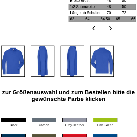
Breite Brust
48
50
1/2 Saumweite
48
50
Länge ab Schulter
70
72
63
64
64.50
65
66
‹
›
zur Größenauswahl und zum Bestellen bitte die
gewünschte Farbe klicken
Black
Carbon
Grey-Heather
Lime-Green