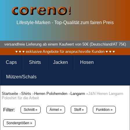
Lifestyle-Marken - Top-Qualität zum fairen Preis
versandfreie Lieferung ab einem Kaufwert von 50€ (Deutschland/AT 75€)
♥ ♥ ♥ exklusive Angebote für anspruchsvolle Kunden ♥ ♥ ♥
Caps
Shirts
Jacken
Hosen
Mützen/Schals
Startseite
»
Shirts
»
Herren Polohemden
»
Langarm
»J&N Herren Langarm
Poloshirt für die Arbeit
Filter:
Schnitt »
Ärmel »
Stoff »
Funktion »
Sondergrößen »