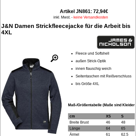
Artikel JN861: 72,94€
inkl. Mwst. -
keine Versandkosten
J&N Damen Strickfleecejacke für die Arbeit bis
4XL
Fleece und Softshell
außen Strick-Optik
innen flauschig weich
Seitentaschen mit Reißverschluss
bis Größe 4XL
Maß-/Größentabelle (Maße sind Kleider
cm
XS
S
Breite Brust
46
48
Länge
64
65
Ärmel
61
62.5