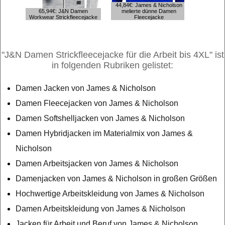
44,84€: James & Nicholson
65,94€: J&N Damen
melierte dünne Damen
43,26€: J
Workwear Strickfleecejacke
Fleecejacke
leichte D
"J&N Damen Strickfleecejacke für die Arbeit bis 4XL" ist
in folgenden Rubriken gelistet:
Damen Jacken von James & Nicholson
Damen Fleecejacken von James & Nicholson
Damen Softshelljacken von James & Nicholson
Damen Hybridjacken im Materialmix von James &
Nicholson
Damen Arbeitsjacken von James & Nicholson
Damenjacken von James & Nicholson in großen Größen
Hochwertige Arbeitskleidung von James & Nicholson
Damen Arbeitskleidung von James & Nicholson
Jacken für Arbeit und Beruf von James & Nicholson