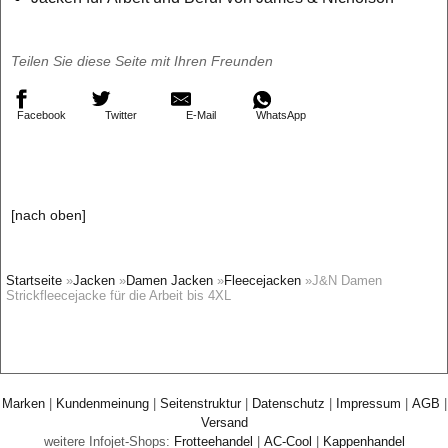
Teilen Sie diese Seite mit Ihren Freunden
Facebook
Twitter
E-Mail
WhatsApp
[nach oben]
Startseite
»
Jacken
»
Damen Jacken
»
Fleecejacken
»J&N Damen
Strickfleecejacke für die Arbeit bis 4XL
Marken
|
Kundenmeinung
|
Seitenstruktur
|
Datenschutz
|
Impressum
|
AGB
|
Versand
weitere Infojet-Shops:
Frotteehandel
|
AC-Cool
|
Kappenhandel