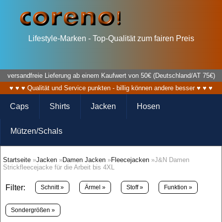
Lifestyle-Marken - Top-Qualität zum fairen Preis
versandfreie Lieferung ab einem Kaufwert von 50€ (Deutschland/AT 75€)
♥ ♥ ♥ Qualität und Service punkten - billig können andere besser ♥ ♥ ♥
Caps
Shirts
Jacken
Hosen
Mützen/Schals
Startseite
»
Jacken
»
Damen Jacken
»
Fleecejacken
»J&N Damen
Strickfleecejacke für die Arbeit bis 4XL
Filter:
Schnitt »
Ärmel »
Stoff »
Funktion »
Sondergrößen »