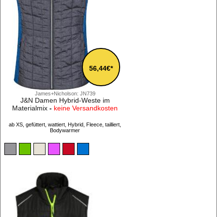
56,44€*
James+Nicholson: JN739
J&N Damen Hybrid-Weste im
Materialmix
-
keine Versandkosten
ab XS, gefüttert, wattiert, Hybrid, Fleece, tailliert,
Bodywarmer