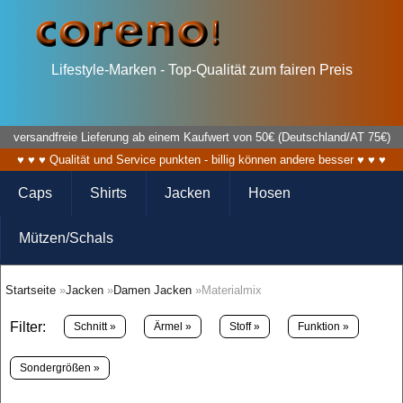
Lifestyle-Marken - Top-Qualität zum fairen Preis
versandfreie Lieferung ab einem Kaufwert von 50€ (Deutschland/AT 75€)
♥ ♥ ♥ Qualität und Service punkten - billig können andere besser ♥ ♥ ♥
Caps
Shirts
Jacken
Hosen
Mützen/Schals
Startseite
»
Jacken
»
Damen Jacken
»Materialmix
Filter:
Schnitt »
Ärmel »
Stoff »
Funktion »
Sondergrößen »