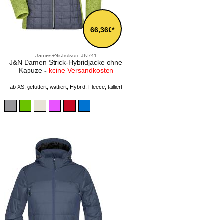
66,36€*
James+Nicholson: JN741
J&N Damen Strick-Hybridjacke ohne
Kapuze
-
keine Versandkosten
ab XS, gefüttert, wattiert, Hybrid, Fleece, tailliert