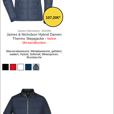
107,20€*
James+Nicholson: JN1049
James & Nicholson Hybrid Damen
Thermo Steppjacke
-
keine
Versandkosten
Wasserabweisend, Windabweisend, gefüttert,
wattiert, Hybrid, Softshell, Winterjacken,
Brusttasche