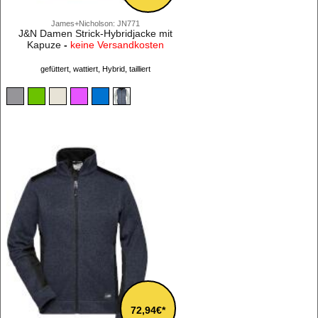
James+Nicholson: JN771
J&N Damen Strick-Hybridjacke mit
Kapuze
-
keine Versandkosten
gefüttert, wattiert, Hybrid, tailliert
72,94€*