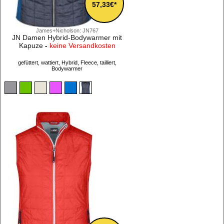
57,33€*
James+Nicholson: JN767
JN Damen Hybrid-Bodywarmer mit
Kapuze
-
keine Versandkosten
gefüttert, wattiert, Hybrid, Fleece, tailliert,
Bodywarmer