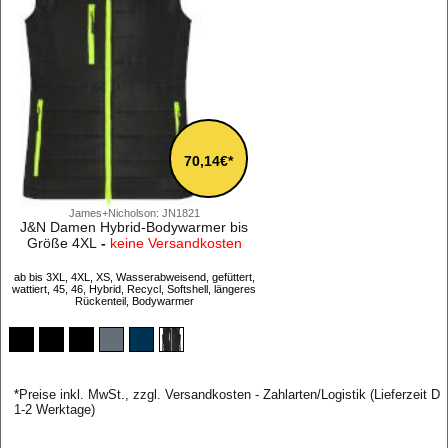
70,14€*
James+Nicholson: JN1821
J&N Damen Hybrid-Bodywarmer bis
Größe 4XL
-
keine Versandkosten
ab bis 3XL, 4XL, XS, Wasserabweisend, gefüttert,
wattiert, 45, 46, Hybrid, Recycl, Softshell, längeres
Rückenteil, Bodywarmer
*
Preise inkl. MwSt., zzgl. Versandkosten - Zahlarten/Logistik (Lieferzeit D
1-2 Werktage)