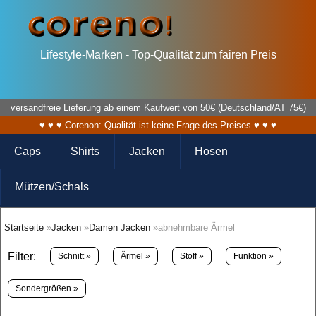
Lifestyle-Marken - Top-Qualität zum fairen Preis
versandfreie Lieferung ab einem Kaufwert von 50€ (Deutschland/AT 75€)
♥ ♥ ♥ Corenon: Qualität ist keine Frage des Preises ♥ ♥ ♥
Caps
Shirts
Jacken
Hosen
Mützen/Schals
Startseite
»
Jacken
»
Damen Jacken
»abnehmbare Ärmel
Filter:
Schnitt »
Ärmel »
Stoff »
Funktion »
Sondergrößen »