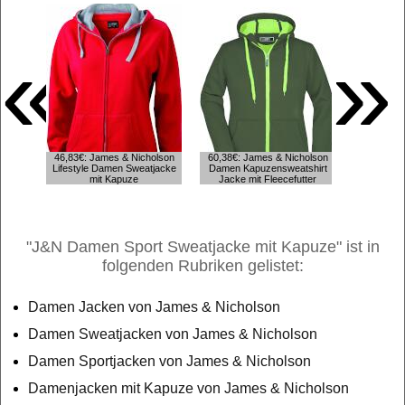
«
»
56,81€: J
46,83€: James & Nicholson
60,38€: James & Nicholson
Dame
Lifestyle Damen Sweatjacke
Damen Kapuzensweatshirt
Ka
mit Kapuze
Jacke mit Fleecefutter
(wass
"J&N Damen Sport Sweatjacke mit Kapuze" ist in
folgenden Rubriken gelistet:
Damen Jacken von James & Nicholson
Damen Sweatjacken von James & Nicholson
Damen Sportjacken von James & Nicholson
Damenjacken mit Kapuze von James & Nicholson