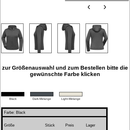
‹
›
zur Größenauswahl und zum Bestellen bitte die
gewünschte Farbe klicken
Black
Dark-Melange
Light-Melange
Farbe: Black
Größe
Stück
Preis
Lager