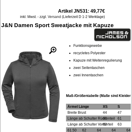
Artikel JN531: 49,77€
inkl. Mwst. - zzgl.
Versand
(Lieferzeit D 1-2 Werktage)
J&N Damen Sport Sweatjacke mit Kapuze
Funktionsgewebe
recycletes Polyester
Kapuze mit Weitenregulierung
zwei Seitentaschen
zwei Innentaschen
Maß-/Größentabelle (Maße sind Kleider
Ärmel Länge
XS
S
Breite Brust
44
47
Länge ab Schulter Rückenteil
60
61
Länge ab Schulter Vorderteil
62
63
61.50
62
64
64
64