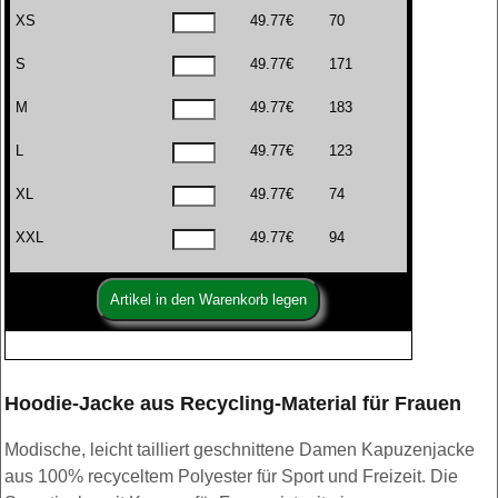
XS
49.77€
70
S
49.77€
171
M
49.77€
183
L
49.77€
123
XL
49.77€
74
XXL
49.77€
94
Hoodie-Jacke aus Recycling-Material für Frauen
Modische, leicht tailliert geschnittene Damen Kapuzenjacke
aus 100% recyceltem Polyester für Sport und Freizeit. Die