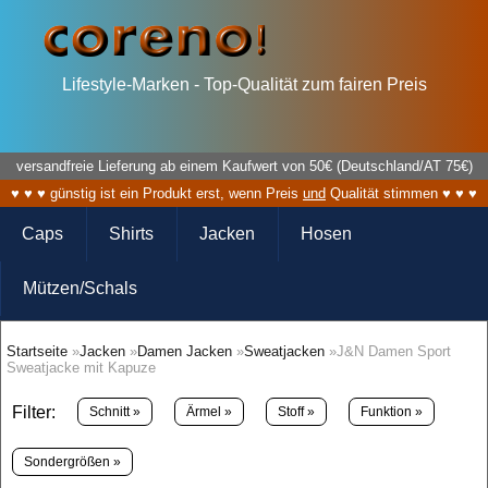
Lifestyle-Marken - Top-Qualität zum fairen Preis
versandfreie Lieferung ab einem Kaufwert von 50€ (Deutschland/AT 75€)
♥ ♥ ♥ günstig ist ein Produkt erst, wenn Preis
und
Qualität stimmen ♥ ♥ ♥
Caps
Shirts
Jacken
Hosen
Mützen/Schals
Startseite
»
Jacken
»
Damen Jacken
»
Sweatjacken
»J&N Damen Sport
Sweatjacke mit Kapuze
Filter:
Schnitt »
Ärmel »
Stoff »
Funktion »
Sondergrößen »