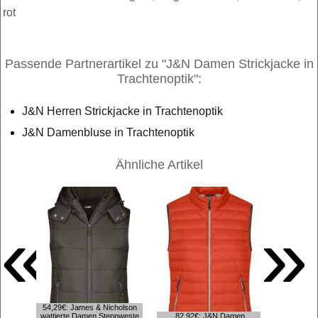
rot
Passende Partnerartikel zu "J&N Damen Strickjacke in
Trachtenoptik":
J&N Herren Strickjacke in Trachtenoptik
J&N Damenbluse in Trachtenoptik
Ähnliche Artikel
«
»
54,29€: James & Nicholson
130,52€: 
wattierte Damen Steppweste
82,92€: J&N Damen
wasserd