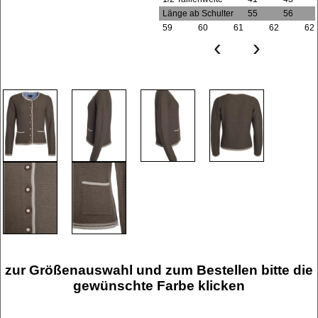
Länge ab Schulter
55
56
59
60
61
62
62
‹
›
zur Größenauswahl und zum Bestellen bitte die
gewünschte Farbe klicken