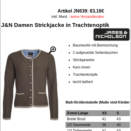
Artikel JN639: 83,16€
inkl. Mwst. -
keine Versandkosten
J&N Damen Strickjacke in Trachtenoptik
Baumwolle mit Beimischung
2 aufgesetzte Seitentaschen
Strickgewebe
Karo innen
Trachtenknöpfe
leicht tailliert
Maß-/Größentabelle (Maße sind Kleider
Ärmel Länge
XS
S
Breite Brust
41
43
1/2 Saumweite
38
40
1/2 Taillenweite
41
43