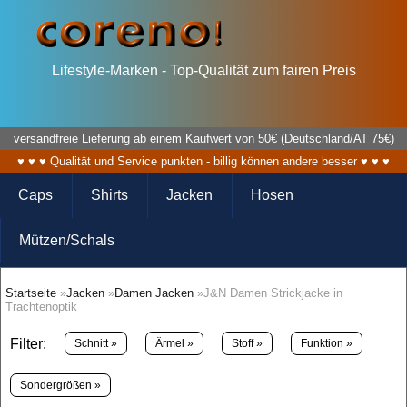
Lifestyle-Marken - Top-Qualität zum fairen Preis
versandfreie Lieferung ab einem Kaufwert von 50€ (Deutschland/AT 75€)
♥ ♥ ♥ Qualität und Service punkten - billig können andere besser ♥ ♥ ♥
Caps
Shirts
Jacken
Hosen
Mützen/Schals
Startseite
»
Jacken
»
Damen Jacken
»J&N Damen Strickjacke in
Trachtenoptik
Filter:
Schnitt »
Ärmel »
Stoff »
Funktion »
Sondergrößen »