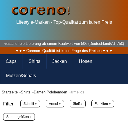
Lifestyle-Marken - Top-Qualität zum fairen Preis
versandfreie Lieferung ab einem Kaufwert von 50€ (Deutschland/AT 75€)
♥ ♥ ♥ Corenon: Qualität ist keine Frage des Preises ♥ ♥ ♥
Caps
Shirts
Jacken
Hosen
Mützen/Schals
Startseite
»
Shirts
»
Damen Polohemden
»ärmellos
Filter:
Schnitt »
Ärmel »
Stoff »
Funktion »
Sondergrößen »