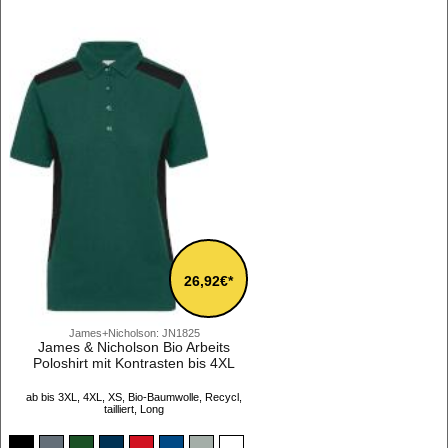
26,92€*
James+Nicholson: JN1825
James & Nicholson Bio Arbeits
Poloshirt mit Kontrasten bis 4XL
ab bis 3XL, 4XL, XS, Bio-Baumwolle, Recycl,
tailliert, Long