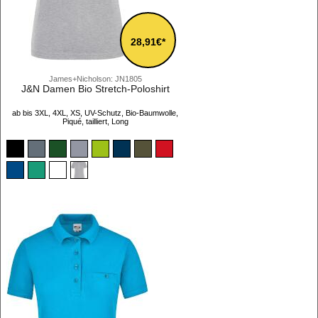
28,91€*
James+Nicholson: JN1805
J&N Damen Bio Stretch-Poloshirt
ab bis 3XL, 4XL, XS, UV-Schutz, Bio-Baumwolle,
Piqué, tailliert, Long