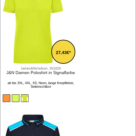
27,43€*
James&Nicholson: JN1829
J&N Damen Poloshirt in Signalfarbe
ab bis 3XL, 4XL, XS, Neon, lange Knopfleiste,
Seitenschlitze