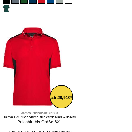
ab 28,91€*
James+Nicholson: JN828
James & Nicholson funktionales Arbeits
Poloshirt bis Größe 6XL
ab bis 3XL, 4XL, 5XL, 6XL, XS, Atmungsaktiv