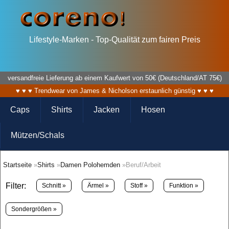
Lifestyle-Marken - Top-Qualität zum fairen Preis
versandfreie Lieferung ab einem Kaufwert von 50€ (Deutschland/AT 75€)
♥ ♥ ♥ Trendwear von James & Nicholson erstaunlich günstig ♥ ♥ ♥
Caps
Shirts
Jacken
Hosen
Mützen/Schals
Startseite
»
Shirts
»
Damen Polohemden
»Beruf/Arbeit
Filter:
Schnitt »
Ärmel »
Stoff »
Funktion »
Sondergrößen »