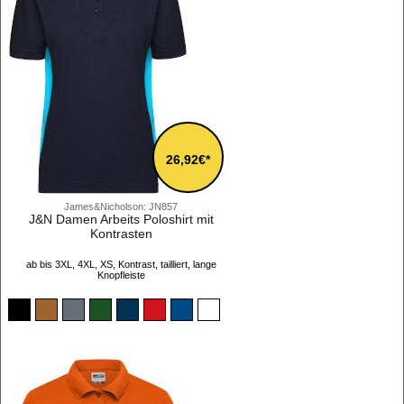
26,92€*
James&Nicholson: JN857
J&N Damen Arbeits Poloshirt mit
Kontrasten
ab bis 3XL, 4XL, XS, Kontrast, tailliert, lange
Knopfleiste