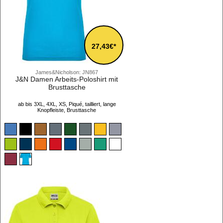
27,43€*
James&Nicholson: JN867
J&N Damen Arbeits-Poloshirt mit
Brusttasche
ab bis 3XL, 4XL, XS, Piqué, tailliert, lange
Knopfleiste, Brusttasche