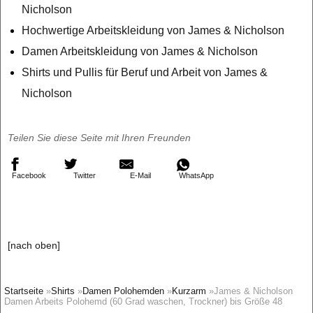
Nicholson
Hochwertige Arbeitskleidung von James & Nicholson
Damen Arbeitskleidung von James & Nicholson
Shirts und Pullis für Beruf und Arbeit von James &
Nicholson
Teilen Sie diese Seite mit Ihren Freunden
Facebook
Twitter
E-Mail
WhatsApp
[nach oben]
Startseite
»
Shirts
»
Damen Polohemden
»
Kurzarm
»James & Nicholson
Damen Arbeits Polohemd (60 Grad waschen, Trockner) bis Größe 48