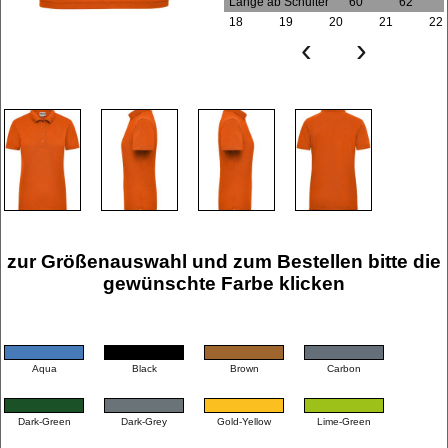
Länge ab Schulter
60
62
18
19
20
21
22
‹
›
zur Größenauswahl und zum Bestellen bitte die
gewünschte Farbe klicken
Aqua
Black
Brown
Carbon
Dark-Green
Dark-Grey
Gold-Yellow
Lime-Green