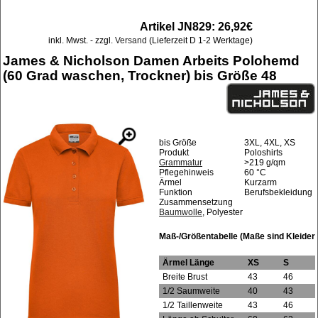
Artikel JN829: 26,92€
inkl. Mwst. - zzgl.
Versand
(Lieferzeit D 1-2 Werktage)
James & Nicholson Damen Arbeits Polohemd
(60 Grad waschen, Trockner) bis Größe 48
bis Größe
3XL, 4XL, XS
Produkt
Poloshirts
Grammatur
>219 g/qm
Pflegehinweis
60 °C
Ärmel
Kurzarm
Funktion
Berufsbekleidung
Zusammensetzung
Baumwolle
, Polyester
Maß-/Größentabelle (Maße sind Kleider
Ärmel Länge
XS
S
Breite Brust
43
46
1/2 Saumweite
40
43
1/2 Taillenweite
43
46