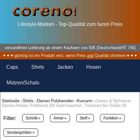
Lifestyle-Marken - Top-Qualität zum fairen Preis
versandfreie Lieferung ab einem Kaufwert von 50€ (Deutschland/AT 75€)
♥ ♥ ♥ günstig ist ein Produkt erst, wenn Preis
und
Qualität stimmen ♥ ♥ ♥
Caps
Shirts
Jacken
Hosen
Mützen/Schals
Startseite
»
Shirts
»
Damen Polohemden
»
Kurzarm
»James & Nicholson
Damen Arbeits Polohemd (60 Grad waschen, Trockner) bis Größe 48
Filter:
Schnitt »
Ärmel »
Stoff »
Funktion »
Sondergrößen »