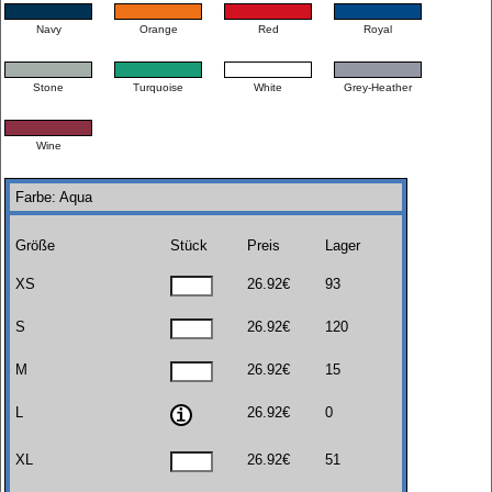
Navy
Orange
Red
Royal
Stone
Turquoise
White
Grey-Heather
Wine
Farbe: Aqua
Größe
Stück
Preis
Lager
XS
26.92€
93
S
26.92€
120
M
26.92€
15
L
26.92€
0
XL
26.92€
51